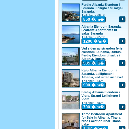
Ferdig Albania Eiendom i
Saranda. Leilighet til salgs i
Saranda.
Leilighet - 66m²
850
�/m�
Albania Eiendom Saranda.
Seafront Apartments til
salgs Saranda
Leilighet - 65m²
1200
�/m�
Ved siden av stranden ferie
eiendom i Albania, Durres.
Ferdig Eiendom til salgs i
Albania, Durres.
Leilighet - 60m²
835
�/m�
Kjøp Albania Eiendom i
Saranda. Leiligheter i
Albania, ved siden av havet.
Leilighet - 66m²
900
�/m�
Ferdig Albania Eiendom i
Vlora. Strand Leiligheter i
Vlora
Leilighet - 96m²
700
�/m�
Three Bedroom Apartment
for Sale in Albania, Tirana.
Nice Location Near Tirana
Lake
Leilighet - 125m²
1300
�/m�