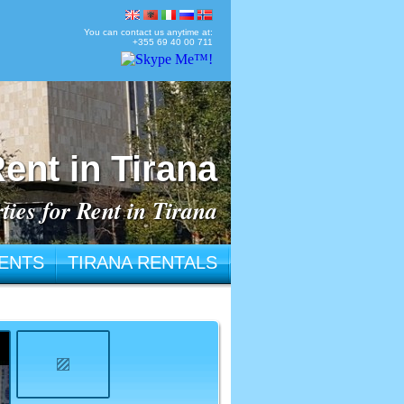
You can contact us anytime at:
+355 69 40 00 711
ent in Tirana
ties for Rent in Tirana
ENTS
TIRANA RENTALS