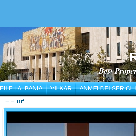
R
Best Proper
LEILE i ALBANIA
VILKÅR
ANMELDELSER CLI
– – m²