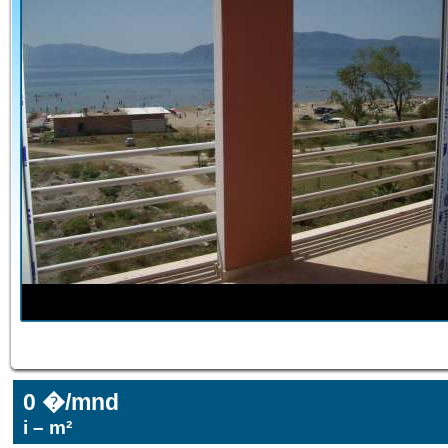
0 �/mnd
i – m²