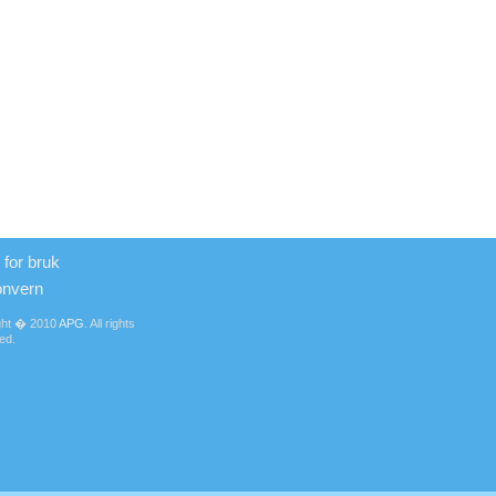
 for bruk
onvern
ght � 2010
APG
. All rights
ed.