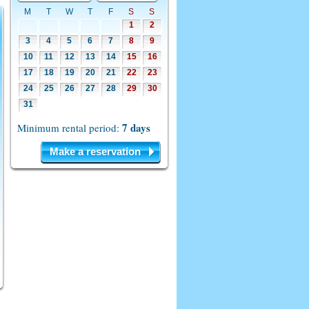
M
T
W
T
F
S
S
1
2
3
4
5
6
7
8
9
10
11
12
13
14
15
16
17
18
19
20
21
22
23
24
25
26
27
28
29
30
31
7 days
Minimum rental period:
Make a reservation