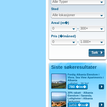
Alle Typer
Sted
Alle lokasjoner
Areal (m�)
0
-
300+
Pris (�/måned)
0
-
1.000+
Søk
Siste søkeresultater
Ferdig Albania Eiendom i
Vlora. Sea View Apartments i
Albania
Leilighet - 58.3m²
780
�/m�
20% rabatt - Albania
Eiendom i Saranda.
Leiligheter i Albania
Sørkysten
Leilighet - 65m²
1000
�/m�