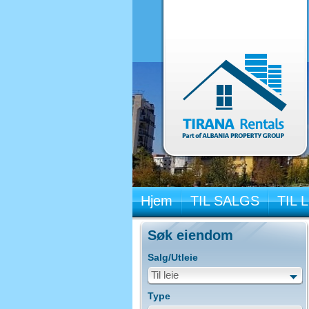
Hjem
TIL SALGS
TIL 
Søk eiendom
Salg/Utleie
Til leie
Type