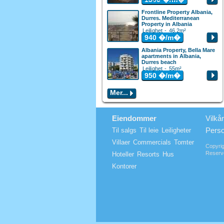
Frontline Property Albania,
Durres. Mediterranean
Property in Albania
Leilighet - 46.2m²
940
�/m�
Albania Property, Bella Mare
apartments in Albania,
Durres beach
Leilighet - 55m²
950
�/m�
Mer...
Eiendommer
Vilkår
Pers
Til salgs
Til leie
Leiligheter
Villaer
Commercials
Tomter
Copyri
Reserv
Hoteller
Resorts
Hus
Kontorer