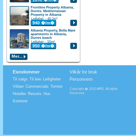
Frontline Property Albania,
Durres. Mediterranean
Property in Albania
Leilighet - 46.2m²
940
�/m�
Albania Property, Bella Mare
apartments in Albania,
Durres beach
Leilighet - 55m²
950
�/m�
Mer...
Eiendommer
Vilkår for bruk
Personvern
Til salgs
Til leie
Leiligheter
Villaer
Commercials
Tomter
Copyright � 2010
APG
. All rights
Reserved.
Hoteller
Resorts
Hus
Kontorer