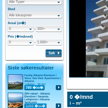
Alle Typer
Sted
Alle lokasjoner
Areal (m�)
0
-
300+
Pris (�/måned)
0
-
1.000+
Søk
Siste søkeresultater
Ferdig Albania Eiendom i
Vlora. Sea View Apartments i
Albania
Leilighet - 58.3m²
780
�/m�
20% rabatt - Albania
0 �/mnd
Eiendom i Saranda.
Leiligheter i Albania
i – m²
Sørkysten
Leilighet - 65m²
1000
�/m�