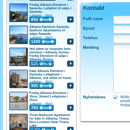
Ferdig Albania Eiendom i
Kontakt
Saranda. Leilighet til salgs i
Saranda.
Leilighet - 66m²
Fullt navn
850
�/m�
Albania Eiendom Saranda.
Epost
Seafront Apartments til
salgs Saranda
Telefon
Leilighet - 65m²
1200
�/m�
Melding
Ved siden av stranden ferie
eiendom i Albania, Durres.
Ferdig Eiendom til salgs i
Albania, Durres.
Leilighet - 60m²
835
�/m�
Kjøp Albania Eiendom i
Saranda. Leiligheter i
Albania, ved siden av havet.
Leilighet - 66m²
900
�/m�
Ferdig Albania Eiendom i
Vlora. Strand Leiligheter i
Nyhetsbrev
Motta 
Vlora
privat
Leilighet - 96m²
tredje
700
�/m�
Three Bedroom Apartment
for Sale in Albania, Tirana.
Nice Location Near Tirana
Lake
Leilighet - 125m²
1300
�/m�