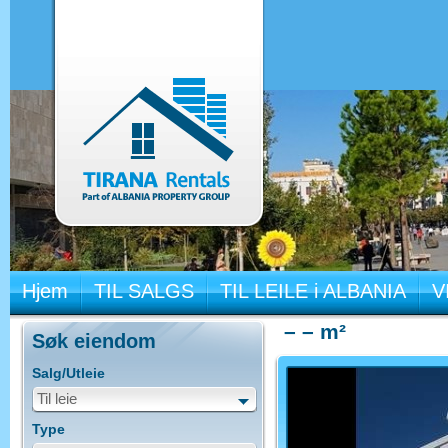
Hjem
TIL SALGS
TIL LEILE i ALBANIA
V
– – m²
Søk eiendom
Salg/Utleie
Til leie
Type