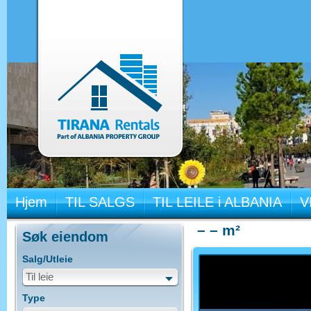
Hjem
TIL SALGS
TIL LEILE i ALBANIA
V
– – m²
Søk eiendom
Salg/Utleie
Til leie
Type