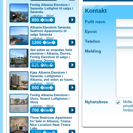
Ferdig Albania Eiendom i
Saranda. Leilighet til salgs i
Kontakt
Saranda.
Leilighet - 66m²
850
�/m�
Fullt navn
Albania Eiendom Saranda.
Seafront Apartments til
Epost
salgs Saranda
Leilighet - 65m²
Telefon
1200
�/m�
Ved siden av stranden ferie
Melding
eiendom i Albania, Durres.
Ferdig Eiendom til salgs i
Albania, Durres.
Leilighet - 60m²
835
�/m�
Kjøp Albania Eiendom i
Saranda. Leiligheter i
Albania, ved siden av havet.
Leilighet - 66m²
900
�/m�
Ferdig Albania Eiendom i
Vlora. Strand Leiligheter i
Nyhetsbrev
Motta 
Vlora
privat
Leilighet - 96m²
700
�/m�
tredje
Three Bedroom Apartment
for Sale in Albania, Tirana.
Nice Location Near Tirana
Lake
Leilighet - 125m²
1300
�/m�