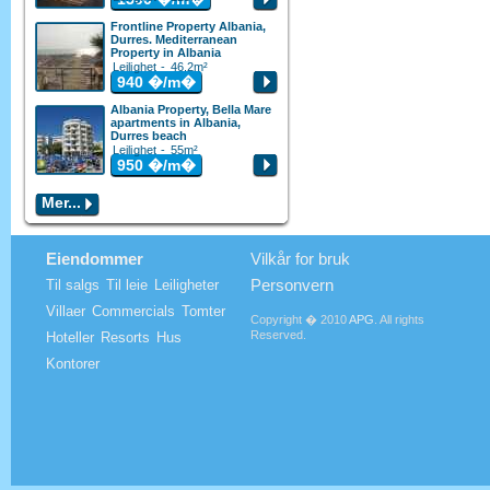
Frontline Property Albania,
Durres. Mediterranean
Property in Albania
Leilighet - 46.2m²
940
�/m�
Albania Property, Bella Mare
apartments in Albania,
Durres beach
Leilighet - 55m²
950
�/m�
Mer...
Eiendommer
Vilkår for bruk
Personvern
Til salgs
Til leie
Leiligheter
Villaer
Commercials
Tomter
Copyright � 2010
APG
. All rights
Reserved.
Hoteller
Resorts
Hus
Kontorer