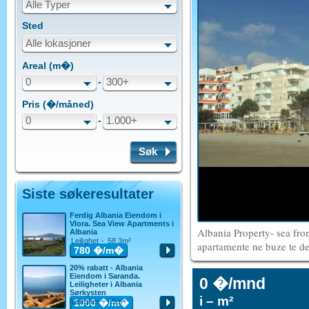
Alle Typer
Sted
Alle lokasjoner
Areal (m�)
0
-
300+
Pris (�/måned)
0
-
1.000+
Søk
Siste søkeresultater
Ferdig Albania Eiendom i
Vlora. Sea View Apartments i
Albania Property- sea fro
Albania
Leilighet - 58.3m²
apartamente ne buze te de
780
�/m�
20% rabatt - Albania
Eiendom i Saranda.
0 �/mnd
Leiligheter i Albania
Sørkysten
i – m²
Leilighet - 65m²
1000
�/m�