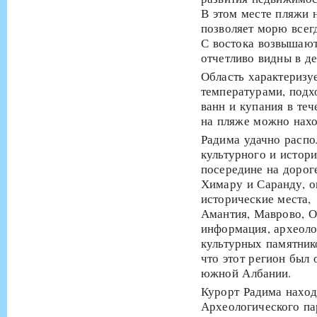
В этом месте пляжи н
позволяет морю всегд
С востока возвышают
отчетливо видны в д
Область характеризу
температурами, под
ванн и купания в теч
на пляже можно наход
Радима удачно распо
культурного и истор
посередине на дорог
Химару и Саранду, о
исторические места, 
Амантия, Маврово, О
информация, археоло
культурных памятник
что этот регион был
южной Албании.
Курорт Радима наход
Археологического па