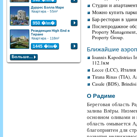
Студии и апартамент
Дуррес Бэлла Маре
Можно купить парко
Квартира - 55m²
Бар-ресторан в здани
950
�/m�
Послепродажное обс
Резиденция High End в
Property Management,
Тиране
Property Group.
Квартира - 118m²
1445
�/m�
Ближайшие аэро
Больше...
Ioannis Kapodistrias 
112.1км
Lecce (LCC), Италия 
Tirana Rinas (TIA), 
Casale (BDS), Brindis
О Радиме
Береговая область Р
залива Влёры. Низме
основном оливами и 
область омывается А
благоприятен для стр
развития недвижимос