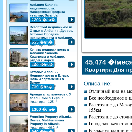
Албания Saranda
недвижимости.
Набережная Продажа
квартир, Saranda
Квартира - 65m²
1200
�/m�
Beachfront недвижимости
Отдых в Албании, Дуррес.
Готовые Продажа
недвижимости в Албании,
Дуррес
835
�/m�
Квартира - 60m²
Купить недвижимость в
Албании Saranda.
Квартиры в Албании,
рядом с морем.
45.474 �/мес
Квартира - 66m²
900
�/m�
Квартира Для пр
Готовые Албании
Недвижимость в Влера.
Пляж Апартаменты в
Описание:
Влере
Квартира - 96m²
700
�/m�
Отличный вид на мо
Аренда апартаментов с 3
Все необходимое в ш
спальнями в Тиране
Квартира - 125m²
Расстояние до Между
1300
�/m�
155км
Расстояние до столи
Frontline Property Albania,
Durres. Mediterranean
Городское качество 
Property in Albania
Квартира - 46.2m²
В каждом здании все
940
�/m�