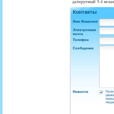
датируемый 5-4 века
Контакты
Имя Фамилия
Электронная
почта
Телефон
Сообщение
Новости
Полу
уважа
пере
лицам