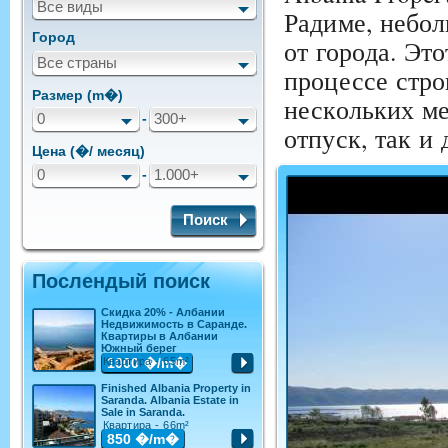
Все виды
Радиме, небол
Город
от города. Эт
Все страны
процессе стро
Размер (m�)
нескольких ме
0
-
300+
отпуск, так и 
Цена (�/ месяц)
0
-
1.000+
Поиск
Послендый поиск
Скидка 20% - Албании
Недвижимость в Саранде.
Квартиры в Албании
Южный берег
Квартира - 65m²
1000
�/m�
Finished Albania Property in
Saranda. Albania Estate in
Sale in Saranda.
Квартира - 66m²
850
�/m�