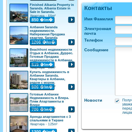
Finished Albania Property in
Контакты
Saranda. Albania Estate in
Sale in Saranda.
Квартира - 66m²
Имя Фамилия
850
�/m�
Албания Saranda
Электронная
недвижимости.
почта
Набережная Продажа
квартир, Saranda
Телефон
Квартира - 65m²
1200
�/m�
Сообщение
Beachfront недвижимости
Отдых в Албании, Дуррес.
Готовые Продажа
недвижимости в Албании,
Дуррес
835
�/m�
Квартира - 60m²
Купить недвижимость в
Албании Saranda.
Квартиры в Албании,
рядом с морем.
Квартира - 66m²
900
�/m�
Готовые Албании
Недвижимость в Влера.
Новости
Полу
Пляж Апартаменты в
уважа
Влере
пере
Квартира - 96m²
700
�/m�
лицам
Аренда апартаментов с 3
спальнями в Тиране
Квартира - 125m²
1300
�/m�