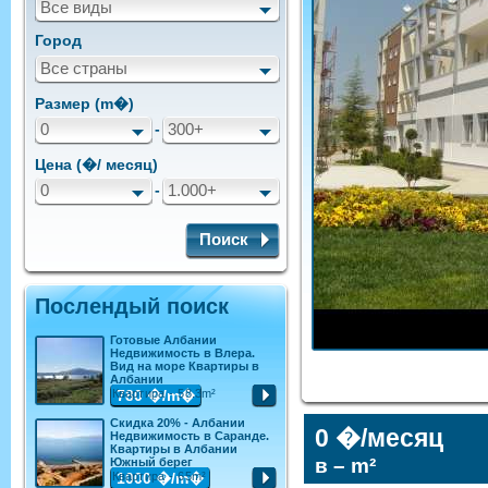
Все виды
Город
Все страны
Размер (m�)
0
-
300+
Цена (�/ месяц)
0
-
1.000+
Поиск
Послендый поиск
Готовые Албании
Недвижимость в Влера.
Вид на море Квартиры в
Албании
Квартира - 58.3m²
780
�/m�
Скидка 20% - Албании
0 �/месяц
Недвижимость в Саранде.
Квартиры в Албании
в – m²
Южный берег
Квартира - 65m²
1000
�/m�