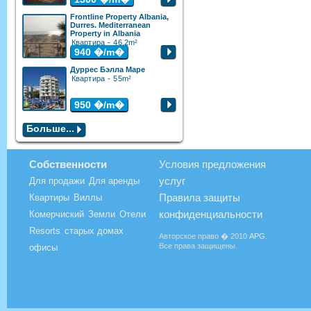
Frontline Property Albania,
Durres. Mediterranean
Property in Albania
Квартира - 46.2m²
940
�/m�
Дуррес Бэлла Маре
Квартира - 55m²
950
�/m�
Больше...
Собственности
Условия предложения
услуг
Для продажи
Для аренды
Правила защиты
Квартиры
Виллы
конфиденциальности
Комерчиский
Земли
Отели
Resorts
старых домах
Авторское право � 2010
APG
.
Все права защищены.
офисы