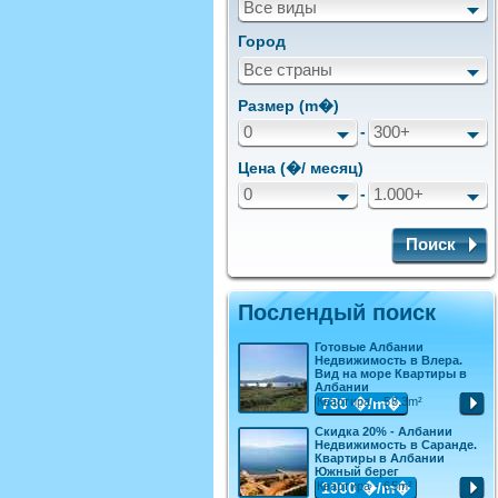
Все виды
Город
Все страны
Размер (m�)
0
-
300+
Цена (�/ месяц)
0
-
1.000+
Поиск
Послендый поиск
Готовые Албании
Недвижимость в Влера.
Вид на море Квартиры в
Албании
Квартира - 58.3m²
780
�/m�
Скидка 20% - Албании
Недвижимость в Саранде.
Квартиры в Албании
Южный берег
Квартира - 65m²
1000
�/m�