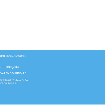
вия предложения
г
ила защиты
иденциальности
кое право � 2010
APG
.
ава защищены.