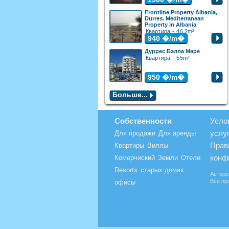
Frontline Property Albania,
Durres. Mediterranean
Property in Albania
Квартира - 46.2m²
940
�/m�
Дуррес Бэлла Маре
Квартира - 55m²
950
�/m�
Больше...
Собственности
Усло
услу
Для продажи
Для аренды
Прав
Квартиры
Виллы
конф
Комерчиский
Земли
Отели
Resorts
старых домах
Авторс
Все пр
офисы