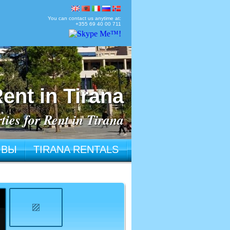
You can contact us anytime at:
+355 69 40 00 711
ent in Tirana
ties for Rent in Tirana
ЫВЫ
TIRANA RENTALS