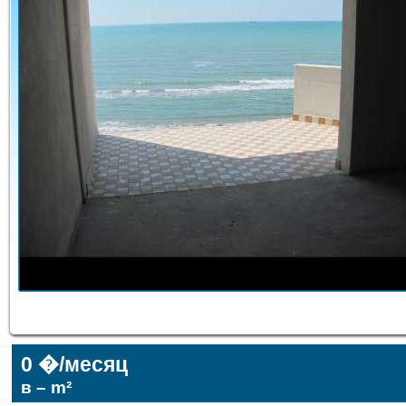
0 �/месяц
в – m²