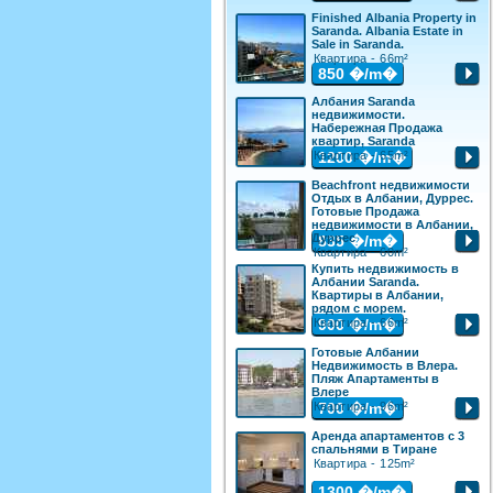
Finished Albania Property in
Saranda. Albania Estate in
Sale in Saranda.
Квартира - 66m²
850
�/m�
Албания Saranda
недвижимости.
Набережная Продажа
квартир, Saranda
Квартира - 65m²
1200
�/m�
Beachfront недвижимости
Отдых в Албании, Дуррес.
Готовые Продажа
недвижимости в Албании,
Дуррес
835
�/m�
Квартира - 60m²
Купить недвижимость в
Албании Saranda.
Квартиры в Албании,
рядом с морем.
Квартира - 66m²
900
�/m�
Готовые Албании
Недвижимость в Влера.
Пляж Апартаменты в
Влере
Квартира - 96m²
700
�/m�
Аренда апартаментов с 3
спальнями в Тиране
Квартира - 125m²
1300
�/m�