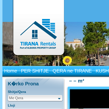
Home
PER SHITJE
QERA ne TIRANE
KUSH
– – m²
K�rko Prona
Shitje/Qera
Me Qera
Lloji