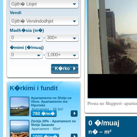
Gjith� Llojet
Vendi
Gjith� Vendndodhjet
Madh�sia (m�)
0
-
300+
�mimi (�/muaj)
0
-
1.000+
K�rko
K�rkimi i fundit
Apartamente ne Shitje ne
Vlore. Apartamente me
Prona ne Shqiperi- aparta
Hipoteke
Apartament - 58.3m²
780
�/m�
0 �/muaj
Zbritje 20% - Apartament ne
Shitje Sarande
Apartament - 65m²
n� – m²
1000
�/m�