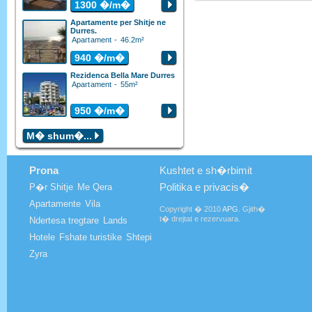
1300
�/m�
Apartamente per Shitje ne
Durres.
Apartament - 46.2m²
940
�/m�
Rezidenca Bella Mare Durres
Apartament - 55m²
950
�/m�
M� shum�...
Prona
Kushtet e sh�rbimit
Politika e privacis�
P�r Shitje
Me Qera
Apartamente
Vila
Copyright � 2010
APG
. Gjith�
t� drejtat e rezervuara.
Ndertesa tregtare
Lands
Hotele
Fshate turistike
Shtepi
Zyra