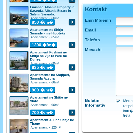
Finished Albania Property in
Kontakt
Saranda. Albania Estate in
Sale in Saranda.
Apartament - 66m²
Emri Mbiemri
850
�/m�
Email
Apartament ne Shitje
Sarande - me Hipoteke
Apartament - 65m²
Telefon
1200
�/m�
Mesazhi
Apartament Pushimi ne
Shitje ne Vije te Pare ne
Durres.
Apartament - 60m²
835
�/m�
Apartamente ne Shqiperi,
Saranda Azzura
Apartament - 66m²
900
�/m�
Apartament ne Shitje ne
Buletini
Merrn
Vlore
Informativ
Apartament - 96m²
respe
kurr�
700
�/m�
treta.
Apartament 3+1 ne Shitje ne
Tirane
Apartament - 125m²