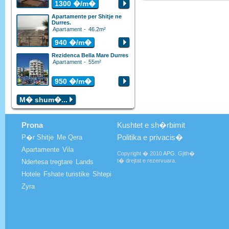
1300
�/m�
Apartamente per Shitje ne
Durres.
Apartament - 46.2m²
940
�/m�
Rezidenca Bella Mare Durres
Apartament - 55m²
950
�/m�
M� shum�...
Prona
Kushtet e sh�rbimit
Politika e privacis�
P�r Shitje
Me Qera
Apartamente
Vila
Copyright � 2010
APG
. Gjith�
t� drejtat e rezervuara.
Ndertesa tregtare
Lands
Hotele
Fshate turistike
Shtepi
Zyra