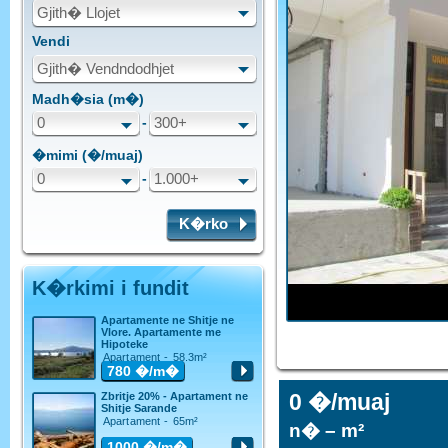
Gjith� Llojet
Vendi
Gjith� Vendndodhjet
Madh�sia (m�)
0
-
300+
�mimi (�/muaj)
0
-
1.000+
K�rko
K�rkimi i fundit
Apartamente ne Shitje ne
Vlore. Apartamente me
Hipoteke
Apartament - 58.3m²
780
�/m�
0 �/muaj
Zbritje 20% - Apartament ne
Shitje Sarande
Apartament - 65m²
n� – m²
1000
�/m�