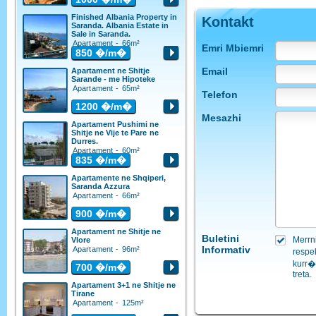
Finished Albania Property in
Kontakt
Saranda. Albania Estate in
Sale in Saranda.
Apartament - 66m²
Emri Mbiemri
850
�/m�
Email
Apartament ne Shitje
Sarande - me Hipoteke
Apartament - 65m²
Telefon
1200
�/m�
Mesazhi
Apartament Pushimi ne
Shitje ne Vije te Pare ne
Durres.
Apartament - 60m²
835
�/m�
Apartamente ne Shqiperi,
Saranda Azzura
Apartament - 66m²
900
�/m�
Apartament ne Shitje ne
Buletini
Merrn
Vlore
Informativ
Apartament - 96m²
respe
kurr�
700
�/m�
treta.
Apartament 3+1 ne Shitje ne
Tirane
Apartament - 125m²