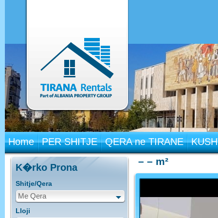
Home
PER SHITJE
QERA ne TIRANE
KUSH
– – m²
K�rko Prona
Shitje/Qera
Me Qera
Lloji