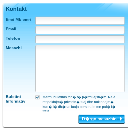
Kontakt
Emri Mbiemri
Email
Telefon
Mesazhi
Buletini
Merrni buletinin ton� t� p�rmuajsh�m. Ne e
Informativ
respektojm� privacin� tuaj dhe nuk ndajm�
kurr� t� dh�nat tuaja personale me pal� t�
treta.
D�rgo mesazhin