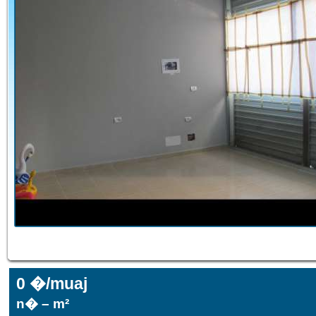
0 �/muaj
n� – m²