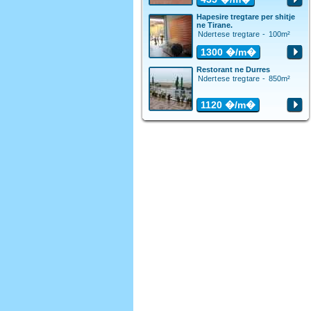
Hapesire tregtare per shitje
ne Tirane.
Ndertese tregtare - 100m²
1300
�/m�
Restorant ne Durres
Ndertese tregtare - 850m²
1120
�/m�