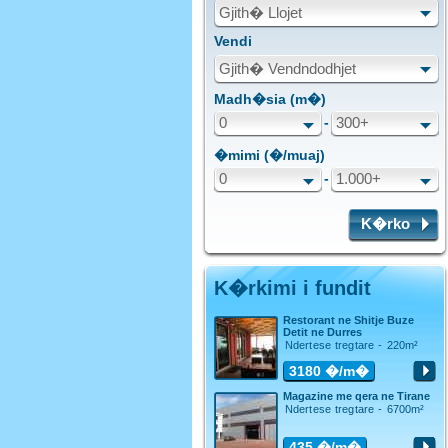
Gjith� Llojet
Vendi
Gjith� Vendndodhjet
Madh�sia (m�)
0
-
300+
�mimi (�/muaj)
0
-
1.000+
K�rko
K�rkimi i fundit
Restorant ne Shitje Buze
Detit ne Durres
Ndertese tregtare - 220m²
3180
�/m�
Magazine me qera ne Tirane
Ndertese tregtare - 6700m²
435
�/m�