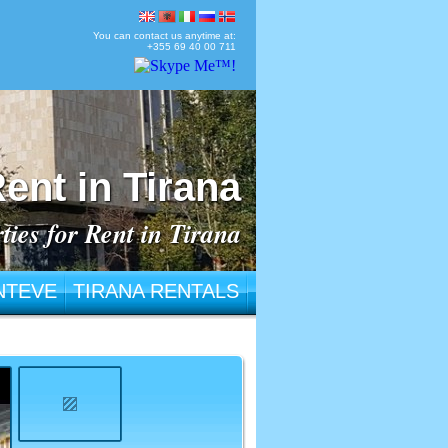
You can contact us anytime at:
+355 69 40 00 711
ent in Tirana
ties for Rent in Tirana
NTEVE
TIRANA RENTALS