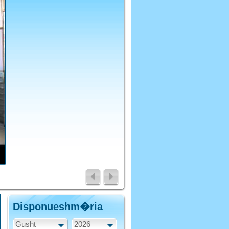
Disponueshm�ria
Gusht
2026