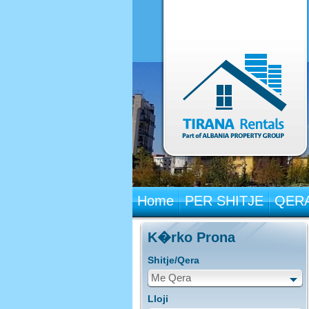
Home
PER SHITJE
QERA
K�rko Prona
Shitje/Qera
Me Qera
Lloji