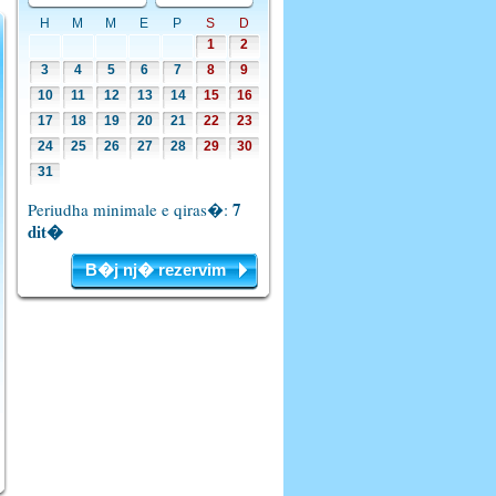
H
M
M
E
P
S
D
1
2
3
4
5
6
7
8
9
10
11
12
13
14
15
16
17
18
19
20
21
22
23
24
25
26
27
28
29
30
31
7
Periudha minimale e qiras�:
dit�
B�j nj� rezervim