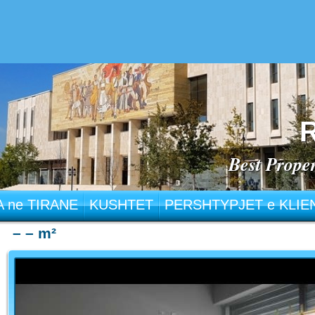
R
Best Proper
 ne TIRANE
KUSHTET
PERSHTYPJET e KLIE
– – m²