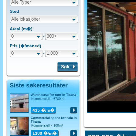
Alle Typer
Sted
Alle lokasjoner
Areal (m�)
0
-
300+
Pris (�/måned)
0
-
1.000+
Søk
Siste søkeresultater
Warehouse for rent in Tirana
Kommersiell - 6700m²
435
�/m�
Commercial space for sale in
Tirana
Kommersiell - 100m²
1300
�/m�