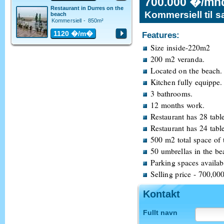
700.000 �/mn
Restaurant in Durres on the
Kommersiell til s
beach
Kommersiell - 850m²
1120
�/m�
Features:
Size inside-220m2
200 m2 veranda.
Located on the beach.
Kitchen fully equippe.
3 bathrooms.
12 months work.
Restaurant has 28 tabl
Restaurant has 24 table
500 m2 total space of 
50 umbrellas in the bea
Parking spaces availab
Selling price - 700,00
Kontakt
Fullt navn