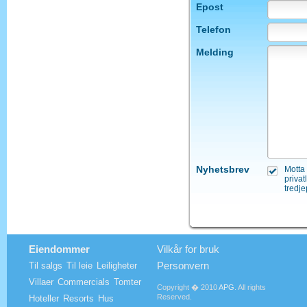
Epost
Telefon
Melding
Nyhetsbrev
Motta 
privat
tredje
Eiendommer
Vilkår for bruk
Personvern
Til salgs
Til leie
Leiligheter
Villaer
Commercials
Tomter
Copyright � 2010
APG
. All rights
Reserved.
Hoteller
Resorts
Hus