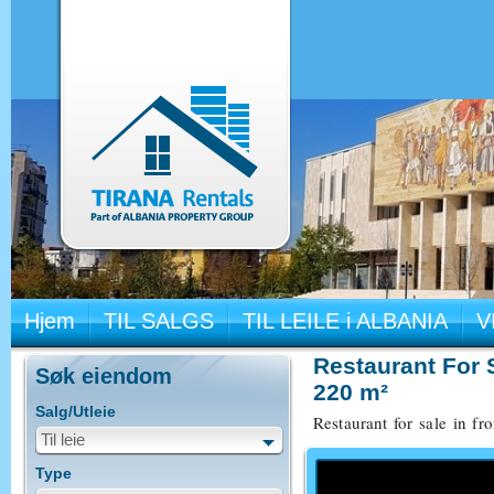
Hjem
TIL SALGS
TIL LEILE i ALBANIA
V
Restaurant For S
Søk eiendom
220 m²
Salg/Utleie
Restaurant for sale in fr
Til leie
Type