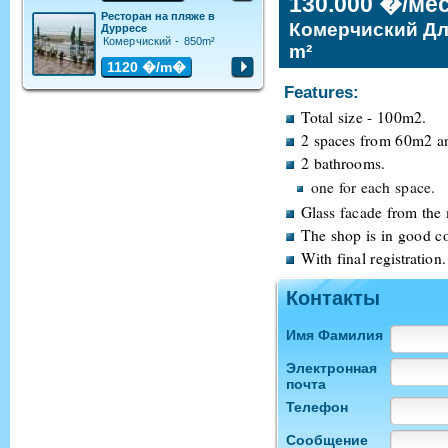
130.000 �/ме
Ресторан на пляже в
Комерчиский Дл
Дурресе
Комерчиский - 850m²
m²
1120
�/m�
Features:
Total size - 100m2.
2 spaces from 60m2 an
2 bathrooms.
one for each space.
Glass facade from the 
The shop is in good co
With final registration.
Контакты
Имя Фамилия
Электронная
почта
Телефон
Сообщение