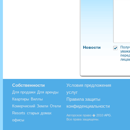
Новости
Полу
уважа
пере
лицам
Собственности
Условия предложения
услуг
Для продажи
Для аренды
Правила защиты
Квартиры
Виллы
конфиденциальности
Комерчиский
Земли
Отели
Resorts
старых домах
Авторское право � 2010
APG
.
Все права защищены.
офисы