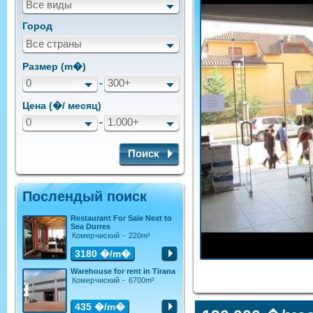
Все виды
Город
Все страны
Размер (m�)
0
-
300+
Цена (�/ месяц)
0
-
1.000+
Поиск
Послендый поиск
Restaurant For Sale Next to
Sea Durres
Комерчиский - 220m²
3180
�/m�
Warehouse for rent in Tirana
Комерчиский - 6700m²
435
�/m�